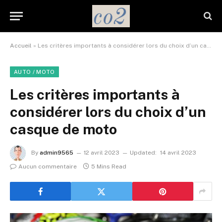
Accueil
»
Les critères importants à considérer lors du choix d’un casque de moto
AUTO / MOTO
Les critères importants à
considérer lors du choix d’un
casque de moto
By
admin9565
12 avril 2023
Updated:
14 avril 2023
Aucun commentaire
5 Mins Read